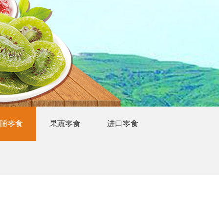
脯零食
果蔬零食
进口零食